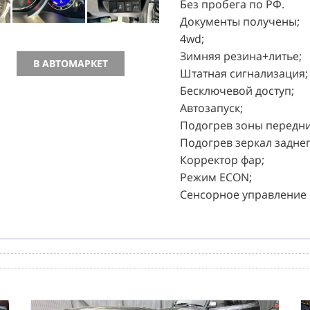
Без пробега по РФ.
Документы получены;
4wd;
Зимняя резина+литье;
В АВТОМАРКЕТ
Штатная сигнализация;
Бесключевой доступ;
Автозапуск;
Подогрев зоны передни
Подогрев зеркал заднег
Корректор фар;
Режим ECON;
Сенсорное управление 