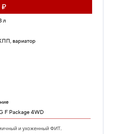
 ₽
3 л
ПП, вариатор
ение
13G F Package 4WD
мичный и ухоженный ФИТ.