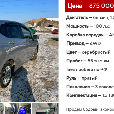
Цена
— 875 000
Двигатель
— бензин, 1.
Мощность
— 100 л.с.
Коробка передач
— АК
Привод
— 4WD
Цвет
— серебристый
Пробег
— 58 тыс. км
Без пробега по РФ
Руль
— правый
Поколение
— 3 покол
Комплектация
— 1.3 
Продам бодрый, эконо